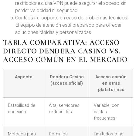
restricciones, una VPN puede asegurar el acceso sin
perder velocidad ni seguridad.
Contactar al soporte en caso de problemas técnicos:
El equipo de atención está preparado para ofrecer
soluciones rápidas y personalizadas.
TABLA COMPARATIVA: ACCESO
DIRECTO DENDERA CASINO VS.
ACCESO COMÚN EN EL MERCADO
Aspecto
Dendera Casino
Acceso común
(acceso oficial)
en otras
plataformas
Estabilidad de
Alta, servidores
Variable, con
conexión
distribuidos
caídas
frecuentes
Métodos para
Dominios
Limitados o no