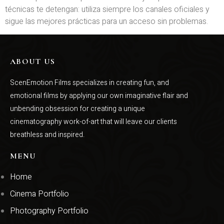
técnicas te detengan: utiliza siempre los canales oficiales y
sigue las mejores prácticas para un acceso sin problemas.
ABOUT US
ScenEmotion Films specializes in creating fun, and
emotional films by applying our own imaginative flair and
unbending obsession for creating a unique
cinematography work-of-art that will leave our clients
breathless and inspired.
MENU
Home
Cinema Portfolio
Photography Portfolio