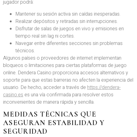
jugador podrá:
Mantener su sesión activa sin caídas inesperadas.
Realizar depósitos y retiradas sin interrupciones.
Disfrutar de salas de juegos en vivo y emisiones en
tiempo real sin lag ni cortes.
Navegar entre diferentes secciones sin problemas
técnicos.
Algunos países o proveedores de internet implementan
bloqueos o limitaciones para ciertas plataformas de juego
online. Dendera Casino proporciona accesos alternativos y
soporte para que estas barreras no afecten la experiencia del
usuario. De hecho, acceder a través de
https://dendera-
casino.es
es una vía confirmada para resolver estos
inconvenientes de manera rápida y sencilla.
MEDIDAS TÉCNICAS QUE
ASEGURAN ESTABILIDAD Y
SEGURIDAD