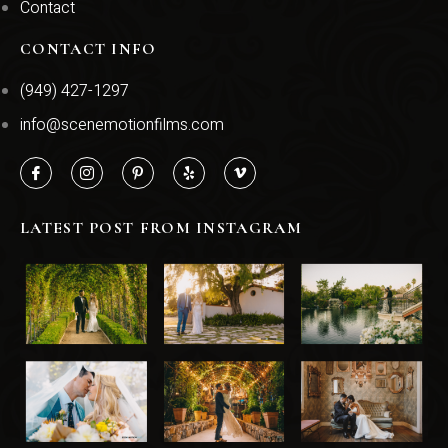
Contact
CONTACT INFO
(949) 427-1297
info@scenemotionfilms.com
LATEST POST FROM INSTAGRAM