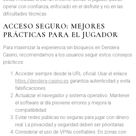
operar con confianza, enfocado en el disfrute y no en las
dificultades técnicas.
ACCESO SEGURO: MEJORES
PRÁCTICAS PARA EL JUGADOR
Para maximizar la experiencia sin bloqueos en Dendera
Casino, recomendamos a los usuarios seguir estos consejos
prácticos:
Acceder siempre desde la URL oficial: Usar el enlace
https://dendera-casino.es
garantiza autenticidad y evita
falsificaciones.
Actualizar el navegador y sistema operativo: Mantener
el software al día previene errores y mejora la
compatibilidad.
Evitar redes públicas no seguras para jugar con dinero
real: La privacidad y seguridad deben ser prioritarias.
Considerar el uso de VPNs confiables: En zonas con