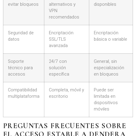
evitar bloqueos
alternativos y
disponibles
VPN
recomendados
Seguridad de
Encriptación
Encriptación
datos
SSL/TLS
básica o variable
avanzada
Soporte
24/7 con
General, sin
técnico para
solución
especialización
accesos
específica
en bloqueos
Compatibilidad
Completa, móvil y
Puede ser
multiplataforma
escritorio
limitada en
dispositivos
móviles
PREGUNTAS FRECUENTES SOBRE
EL ACCESO ESTABLE A DENDERA