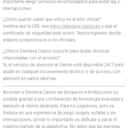
importante elegir servicios recomendados para evitar lag o
interrupciones.
¿Cómo puedo saber que estoy en el sitio oficial?
Verifica que la URL sea
https://dendera-casino.es
y que el
certificado de seguridad esté activo. Nunca ingreses desde
enlaces sospechosos o no oficiales.
¿Ofrece Dendera Casino soporte para dudas técnicas
relacionadas con el acceso?
Sí, el servicio de atención al cliente está disponible 24/7 para
asistir en cualquier inconveniente técnico o de acceso, con
atención en varios idiomas.
Acceder a Dendera Casino sin bloqueos ni limitaciones es
posible gracias a una combinación de tecnología avanzada y
atención al cliente dedicada. Para los jugadores, esto se
traduce en una experiencia de juego segura, estable y sin
interrupciones, donde lo importante es disfrutar y sacar el
máximo partido de la plataforma. No dejes que las barreras