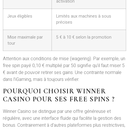
activation
Jeux éligibles
Limités aux machines à sous
précises
Mise maximale par
5 € à 10 € selon la promotion
tour
Attention aux conditions de mise (wagering). Par exemple, un
free spin payé 0,10 € multiplié par 50 signifie qu’il faut miser 5
€ avant de pouvoir retirer ses gains. Une contrainte normale
dans l’iGaming, mais à toujours vérifier.
POURQUOI CHOISIR WINNER
CASINO POUR SES FREE SPINS ?
Winner Casino se distingue par une offre généreuse et
régulière, avec une interface fluide qui facilite la gestion des
bonus. Contrairement à d’autres plateformes plus restrictives,