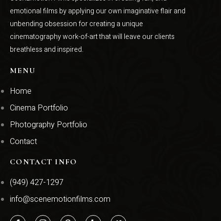
emotional films by applying our own imaginative flair and
unbending obsession for creating a unique
cinematography work-of-art that will leave our clients
breathless and inspired.
MENU
Home
Cinema Portfolio
Photography Portfolio
Contact
CONTACT INFO
(949) 427-1297
info@scenemotionfilms.com