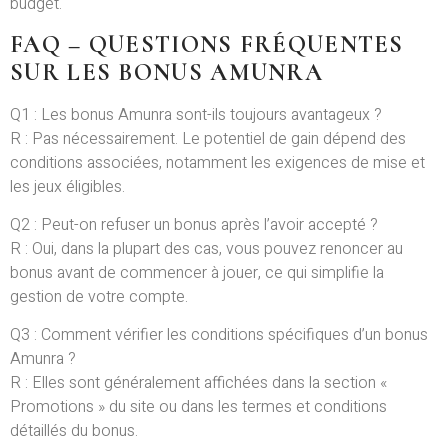
budget.
FAQ – QUESTIONS FRÉQUENTES
SUR LES BONUS AMUNRA
Q1 : Les bonus Amunra sont-ils toujours avantageux ?
R : Pas nécessairement. Le potentiel de gain dépend des
conditions associées, notamment les exigences de mise et
les jeux éligibles.
Q2 : Peut-on refuser un bonus après l’avoir accepté ?
R : Oui, dans la plupart des cas, vous pouvez renoncer au
bonus avant de commencer à jouer, ce qui simplifie la
gestion de votre compte.
Q3 : Comment vérifier les conditions spécifiques d’un bonus
Amunra ?
R : Elles sont généralement affichées dans la section «
Promotions » du site ou dans les termes et conditions
détaillés du bonus.