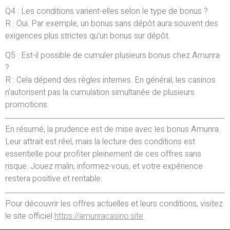
Q4 : Les conditions varient-elles selon le type de bonus ?
R : Oui. Par exemple, un bonus sans dépôt aura souvent des
exigences plus strictes qu’un bonus sur dépôt.
Q5 : Est-il possible de cumuler plusieurs bonus chez Amunra
?
R : Cela dépend des règles internes. En général, les casinos
n’autorisent pas la cumulation simultanée de plusieurs
promotions.
En résumé, la prudence est de mise avec les bonus Amunra.
Leur attrait est réel, mais la lecture des conditions est
essentielle pour profiter pleinement de ces offres sans
risque. Jouez malin, informez-vous, et votre expérience
restera positive et rentable.
Pour découvrir les offres actuelles et leurs conditions, visitez
le site officiel
https://amunracasino.site
.