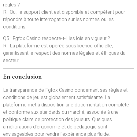
règles ?
R : Oui, le support client est disponible et compétent pour
répondre à toute interrogation sur les normes ou les
conditions.
Q5 : Fgfox Casino respecte-t-il les lois en vigueur ?
R : La plateforme est opérée sous licence officielle,
garantissant le respect des normes légales et éthiques du
secteur.
En conclusion
La transparence de Fgfox Casino concernant ses règles et
conditions de jeu est globalement satisfaisante. La
plateforme met à disposition une documentation complète
et conforme aux standards du marché, associée à une
politique claire de protection des joueurs. Quelques
améliorations d’ergonomie et de pédagogie sont
envisageables pour rendre l’expérience plus fluide.