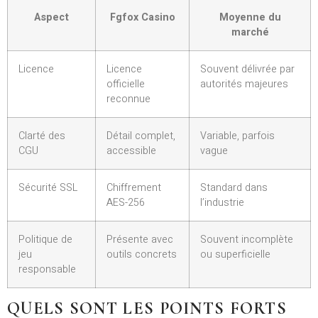
Aspect
Fgfox Casino
Moyenne du
marché
Licence
Licence
Souvent délivrée par
officielle
autorités majeures
reconnue
Clarté des
Détail complet,
Variable, parfois
CGU
accessible
vague
Sécurité SSL
Chiffrement
Standard dans
AES-256
l’industrie
Politique de
Présente avec
Souvent incomplète
jeu
outils concrets
ou superficielle
responsable
QUELS SONT LES POINTS FORTS