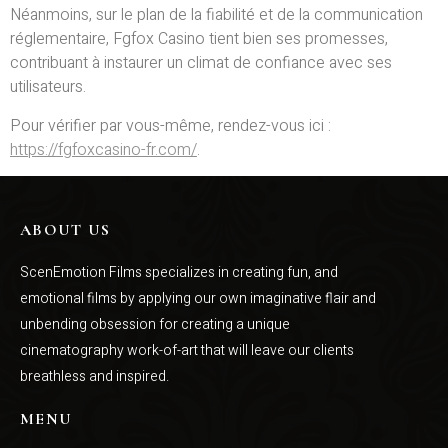
Néanmoins, sur le plan de la fiabilité et de la communication
réglementaire, Fgfox Casino tient bien ses promesses,
contribuant à instaurer un climat de confiance avec ses
utilisateurs.
Pour vérifier par vous-même, rendez-vous ici :
https://fgfoxcasino-fr.com/
.
ABOUT US
ScenEmotion Films specializes in creating fun, and
emotional films by applying our own imaginative flair and
unbending obsession for creating a unique
cinematography work-of-art that will leave our clients
breathless and inspired.
MENU