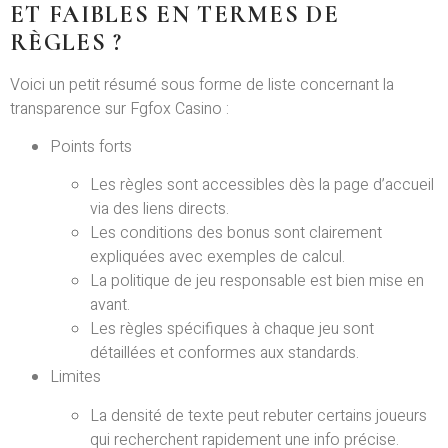
ET FAIBLES EN TERMES DE
RÈGLES ?
Voici un petit résumé sous forme de liste concernant la
transparence sur Fgfox Casino :
Points forts
Les règles sont accessibles dès la page d’accueil
via des liens directs.
Les conditions des bonus sont clairement
expliquées avec exemples de calcul.
La politique de jeu responsable est bien mise en
avant.
Les règles spécifiques à chaque jeu sont
détaillées et conformes aux standards.
Limites
La densité de texte peut rebuter certains joueurs
qui recherchent rapidement une info précise.