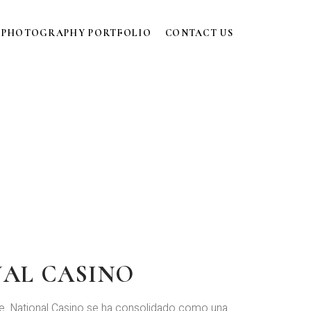
PHOTOGRAPHY PORTFOLIO
CONTACT US
tional
eriencia
NAL CASINO
ine. National Casino se ha consolidado como una