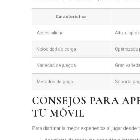
Característica
Accesibilidad
Alta, dispon
Velocidad de carga
Optimizada 
Variedad de juegos
Gran varied
Métodos de pago
Soporta pag
CONSEJOS PARA AP
TU MÓVIL
Para disfrutar la mejor experiencia al jugar desde