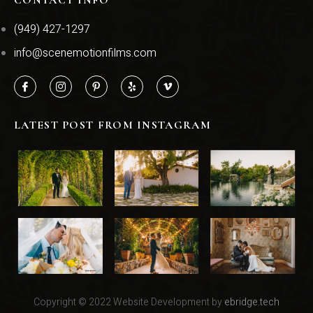
CONTACT INFO
(949) 427-1297
info@scenemotionfilms.com
LATEST POST FROM INSTAGRAM
Copyright © 2022 Website Development by
ebridge.tech