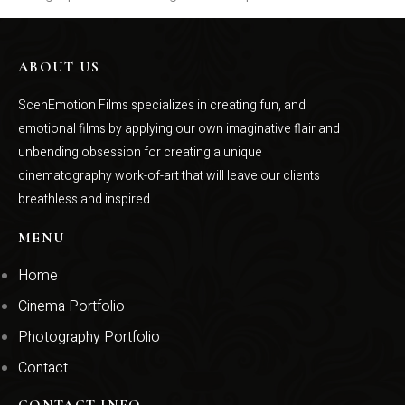
ABOUT US
ScenEmotion Films specializes in creating fun, and
emotional films by applying our own imaginative flair and
unbending obsession for creating a unique
cinematography work-of-art that will leave our clients
breathless and inspired.
MENU
Home
Cinema Portfolio
Photography Portfolio
Contact