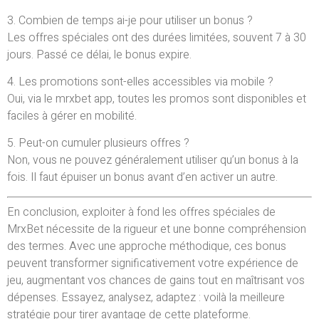
3. Combien de temps ai-je pour utiliser un bonus ?
Les offres spéciales ont des durées limitées, souvent 7 à 30
jours. Passé ce délai, le bonus expire.
4. Les promotions sont-elles accessibles via mobile ?
Oui, via le mrxbet app, toutes les promos sont disponibles et
faciles à gérer en mobilité.
5. Peut-on cumuler plusieurs offres ?
Non, vous ne pouvez généralement utiliser qu’un bonus à la
fois. Il faut épuiser un bonus avant d’en activer un autre.
En conclusion, exploiter à fond les offres spéciales de
MrxBet nécessite de la rigueur et une bonne compréhension
des termes. Avec une approche méthodique, ces bonus
peuvent transformer significativement votre expérience de
jeu, augmentant vos chances de gains tout en maîtrisant vos
dépenses. Essayez, analysez, adaptez : voilà la meilleure
stratégie pour tirer avantage de cette plateforme.