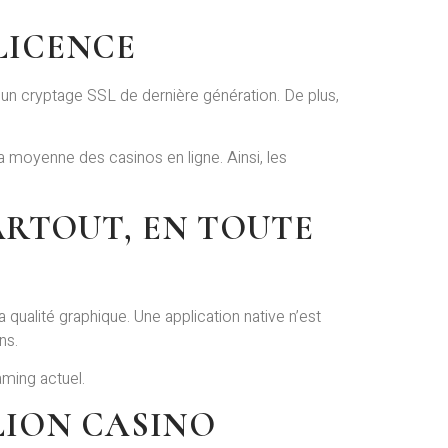
 LICENCE
r un cryptage SSL de dernière génération. De plus,
la moyenne des casinos en ligne. Ainsi, les
ARTOUT, EN TOUTE
a qualité graphique. Une application native n’est
ns.
aming actuel.
LION CASINO