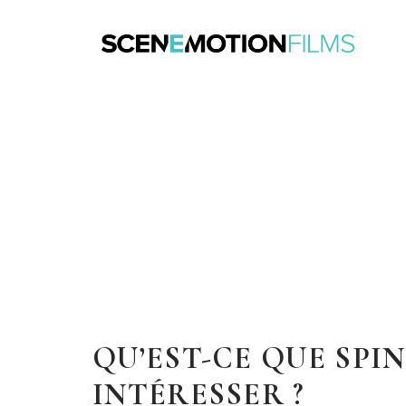
Spin Millio
d’une plate
dynamique
QU’EST-CE QUE SPI
INTÉRESSER ?