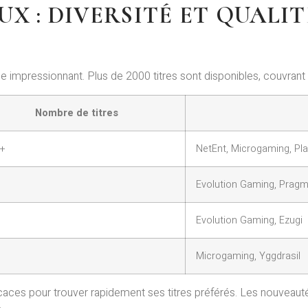
UX : DIVERSITÉ ET QUALI
ue impressionnant. Plus de 2000 titres sont disponibles, couvrant 
Nombre de titres
+
NetEnt, Microgaming, Pl
Evolution Gaming, Pragm
Evolution Gaming, Ezugi
Microgaming, Yggdrasil
 efficaces pour trouver rapidement ses titres préférés. Les nouvea